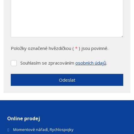
Položky označené hvězdičkou (
*
) jsou povinné.
Souhlasím se zpracováním
osobních údajů
.
Souhlasím
se
zpracováním
Odeslat
osobních
údajů
.
Formulář
se
nepodařilo
odeslat.
Online prodej
Momentové nářadí, Rychlospojky