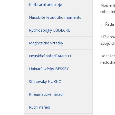
Kalibrační přístroje
Momentov
robustní
Násobiče kroutícího momentu
Řada
Rychlospojky LÜDECKE
Klíč dos
Magnetické vrtačky
spojů dí
Nejiskřící nářadí AMPCO
Dosažení
nedocház
Upínací svěrky BESSEY
Stahováky KUKKO
Pneumatické nářadí
Ruční nářadí