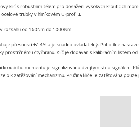
ý klíč s robustním tělem pro dosažení vysokých kroutících momen
 ocelové trubky v hliníkovém U-profilu.
 v rozsahu od 160Nm do 1000Nm
ahuje přesnosti +/-4% a je snadno ovladatelný. Pohodlné nastave
ky prostrčnému čtyřhranu. Klíč je dodáván s kalibračním listem od 
 kroutícího momentu je signalizováno dvojtým stop signálem. Klí
elo k zatěžování mechanizmu. Pružina klíče je zatětována pouze p