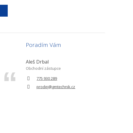
Poradím Vám
Aleš Drbal
Obchodní zástupce
775 930 289
prodej@gmtechnik.cz