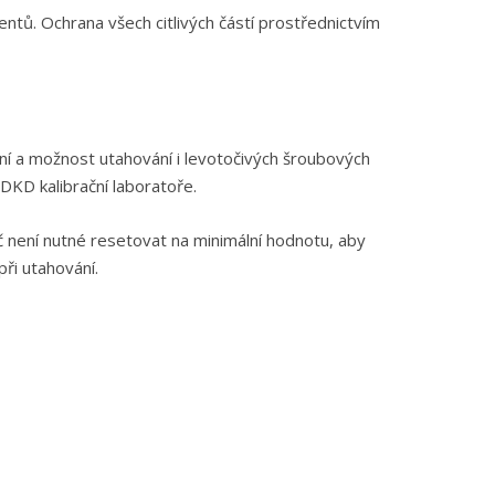
tů. Ochrana všech citlivých částí prostřednictvím
ní a možnost utahování i levotočivých šroubových
DKD kalibrační laboratoře.
č není nutné resetovat na minimální hodnotu, aby
ři utahování.