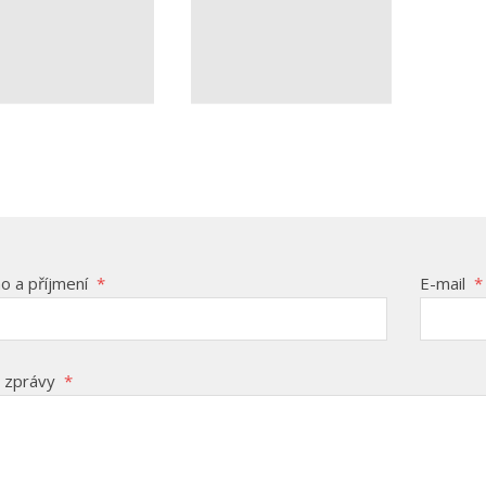
o a příjmení
*
E-mail
*
 zprávy
*