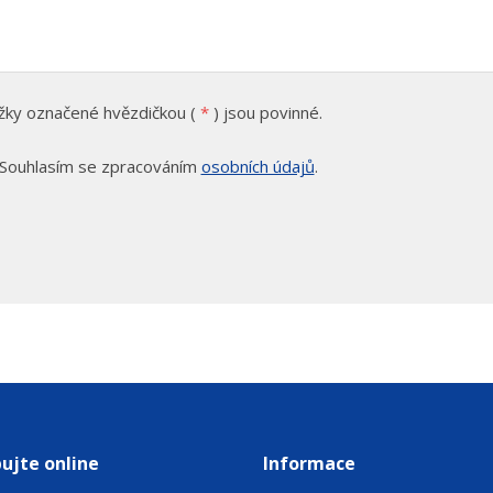
žky označené hvězdičkou (
*
) jsou povinné.
Souhlasím se zpracováním
osobních údajů
.
lasím
cováním
ních
ů
.
rmulář
podařilo
eslat.
ujte online
Informace