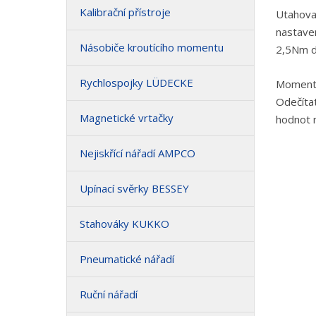
Kalibrační přístroje
Utahovac
nastave
Násobiče kroutícího momentu
2,5Nm 
Rychlospojky LÜDECKE
Momento
Odečítat
Magnetické vrtačky
hodnot n
Nejiskřící nářadí AMPCO
Upínací svěrky BESSEY
Stahováky KUKKO
Pneumatické nářadí
Ruční nářadí