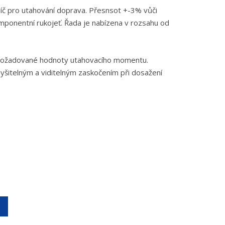
líč pro utahování doprava. Přesnsot +-3% vůči
ponentní rukojeť. Řada je nabízena v rozsahu od
 požadované hodnoty utahovacího momentu.
slyšitelným a viditelným zaskočením při dosažení