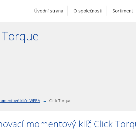
Úvodní strana
O společnosti
Sortiment
k Torque
omentové klíče WERA
Click Torque
ovací momentový klíč Click Torq