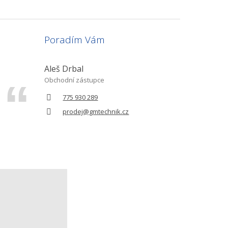
Poradím Vám
Aleš Drbal
Obchodní zástupce
775 930 289
prodej@gmtechnik.cz