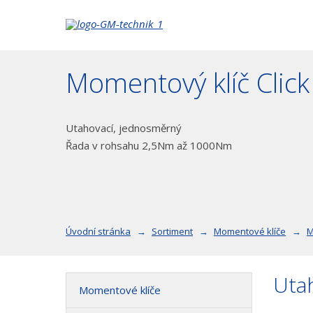
Momentový klíč Clic
Utahovací, jednosměrný
Řada v rohsahu 2,5Nm až 1000Nm
Úvodní stránka
Sortiment
Momentové klíče
M
Utah
Momentové klíče