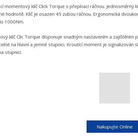
í momentový klíč Click Torque s přepínací ráčnou. Jednosměrný k
né hodnotě. Klíč je osazen 45 zubou ráčnou. Ergonomická dvoukom
do 1000Nm.
vý klíč Clic Torque disponuje snadným nastavením a zajištěním
elné na hlavní a jemné stupnici. Kroutící moment je signalizován 
a stupnici.
Nakupujte Online