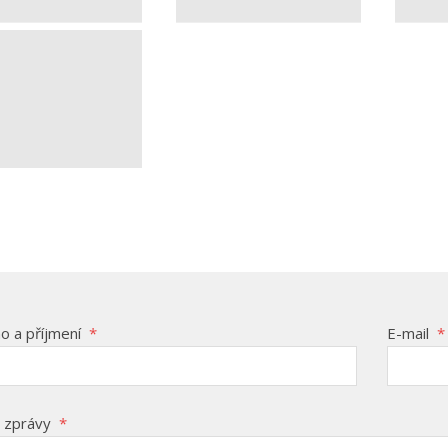
o a příjmení
*
E-mail
*
 zprávy
*