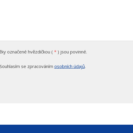
žky označené hvězdičkou (
*
) jsou povinné.
Souhlasím se zpracováním
osobních údajů
.
lasím
cováním
ních
ů
.
rmulář
podařilo
eslat.