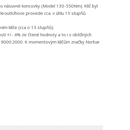
pro násuvné koncovky (Model 130-550Nm). Klíč byl
 kroutícíhose provede cca. v úhlu 15 stupňů.
ím klíče (cca o 15 stupňů).
í +/- 4% ze čtené hodnoty a to i v obtížných
ISO 9000:2000. K momentovým klíčům značky Norbar