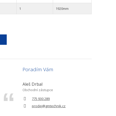
1
1920mm
Poradím Vám
Aleš Drbal
Obchodní zástupce
775 930 289
prodej@gmtechnik.cz