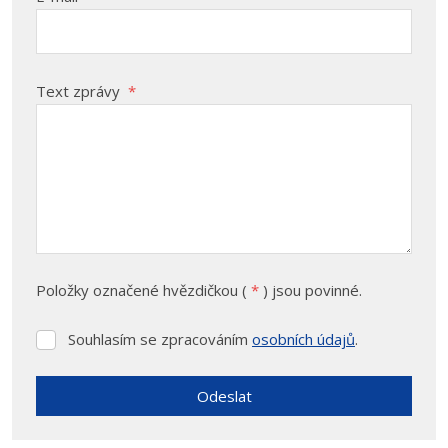
Text zprávy
*
Položky označené hvězdičkou (
*
) jsou povinné.
Souhlasím se zpracováním
osobních údajů
.
Souhlasím
se
zpracováním
Odeslat
osobních
údajů
.
Formulář