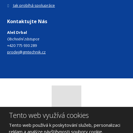
Jak probíhá spolupráce
Kontaktujte Nás
Aleš Drbal
Obchodní zástupce
+420 775 930 289
prodej@gmtechnik.cz
Tento web využívá cookies
© 2026 GM Technik s.r.o., vytvořila eBRÁNA s.r.o.
Tento web používá k poskytování služeb, personalizaci
Mapa stránek
|
Podmínky použití
|
Bezpečnost a ochrana osobních
reklam a analýze návštěvnosti soubory cookie.