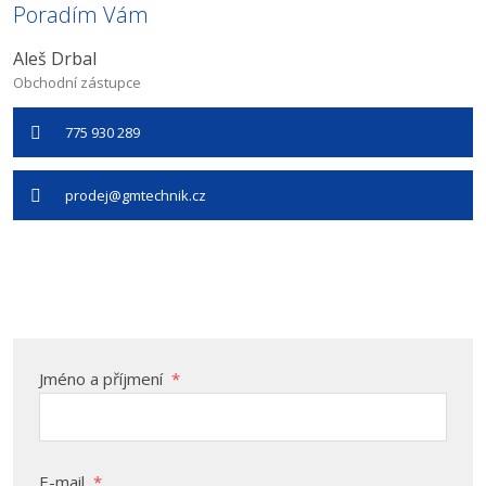
Poradím Vám
Aleš Drbal
Obchodní zástupce
775 930 289
prodej@gmtechnik.cz
Jméno a příjmení
*
E-mail
*