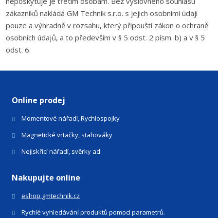
neposkytuje je třetím osobám. Bez výslovného souhlasu
zákazníků nakládá GM Technik s.r.o. s jejich osobními údaji
pouze a výhradně v rozsahu, který připouští zákon o ochraně
osobních údajů, a to především v § 5 odst. 2 písm. b) a v § 5
odst. 6.
Online prodej
Momentové nářadí, Rychlospojky
Magnetické vrtačky, stahováky
Nejiskřící nářadí, svěrky ad.
Nakupujte online
eshop.gmtechnik.cz
Rychlé vyhledávání produktů pomocí parametrů.