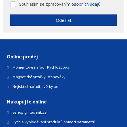
Souhlasím se zpracováním
osobních údajů
.
Souhlasím
se
zpracováním
Odeslat
osobních
údajů
.
Formulář
se
nepodařilo
odeslat.
Online prodej
Momentové nářadí, Rychlospojky
Magnetické vrtačky, stahováky
Nejiskřící nářadí, svěrky ad.
Nakupujte online
eshop.gmtechnik.cz
Rychlé vyhledávání produktů pomocí parametrů.