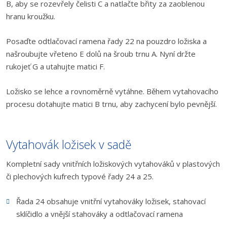
B, aby se rozevřely čelisti C a natlačte břity za zaoblenou
hranu kroužku.
Posaďte odtlačovací ramena řady 22 na pouzdro ložiska a
našroubujte vřeteno E dolů na šroub trnu A. Nyní držte
rukojeť G a utahujte matici F.
Ložisko se lehce a rovnoměrně vytáhne. Během vytahovacího
procesu dotahujte matici B trnu, aby zachycení bylo pevnější.
Vytahovák ložisek v sadě
Kompletní sady vnitřních ložiskových vytahováků v plastových
či plechových kufrech typové řady 24 a 25.
Řada 24 obsahuje vnitřní vytahováky ložisek, stahovací
sklíčidlo a vnější stahováky a odtlačovací ramena